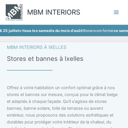
Aller
au
MBM INTERIORS
contenu
t
et
tous les samedis du mois d'août
Showroom fermé
ce samedi 25 juill
MBM INTERIORS À IXELLES
Stores et bannes à Ixelles
Offrez à votre habitation un confort optimal grâce à nos
stores et bannes sur mesure, conçus pour le climat belge
et adaptés à chaque façade. Qu’il s’agisse de stores
bannes, banne solaire, toile de terrasse ou auvent
extérieur, nous proposons des solutions esthétiques et
durables pour protéger votre intérieur de la chaleur, du