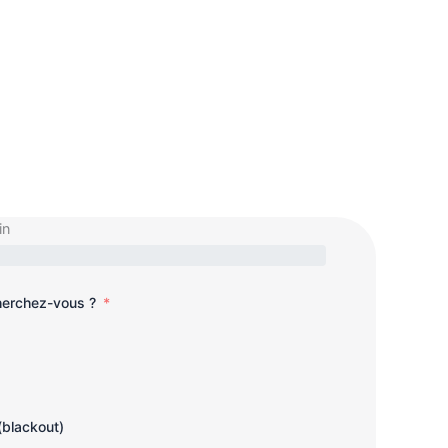
in
cherchez-vous ?
(blackout)