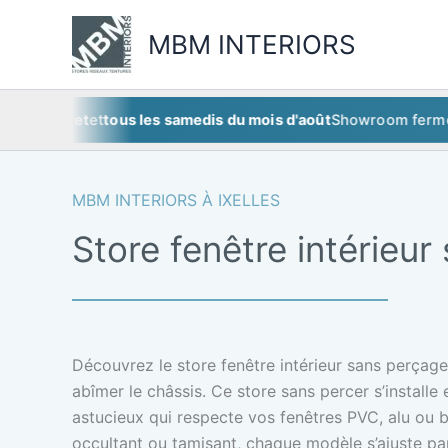
Aller
au
MBM INTERIORS
contenu
uillet
et
tous les samedis du mois d'août
Showroom fermé
ce sa
MBM INTERIORS À IXELLES
Store fenêtre intérieur
Découvrez le store fenêtre intérieur sans perçage,
abîmer le châssis. Ce store sans percer s’install
astucieux qui respecte vos fenêtres PVC, alu ou boi
occultant ou tamisant, chaque modèle s’ajuste par