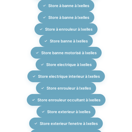
rideaux et protections solaires extérieures. Un service
Store à banne à Ixelles
après-vente et des conseils d’entretien vous sont
proposés pour prolonger la durée de vie de votre
Store à banne à Ixelles
installation sur-mesure.
Store à enrouleur à Ixelles
Store banne à Ixelles
Store banne motorisé à Ixelles
Store electrique à Ixelles
Store electrique interieur à Ixelles
Store enrouleur à Ixelles
Store enrouleur occultant à Ixelles
Store exterieur à Ixelles
Store exterieur fenetre à Ixelles