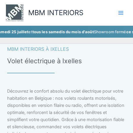
Aller
au
MBM INTERIORS
contenu
uillet
et
tous les samedis du mois d'août
Showroom fermé
ce samedi 25 
MBM INTERIORS À IXELLES
Volet électrique à Ixelles
Découvrez le confort absolu du volet électrique pour votre
habitation en Belgique : nos volets roulants motorisés,
disponibles en version filaire ou radio, offrent une isolation
optimale, renforcent la sécurité de vos fenêtres et
simplifient votre quotidien. Grâce à une motorisation fiable
et silencieuse, commandez vos volets électriques